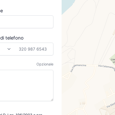
e
di telefono
HONE_NUMBER_PREFIX
Opzionale
del D. Lgs. 196/2003 e per