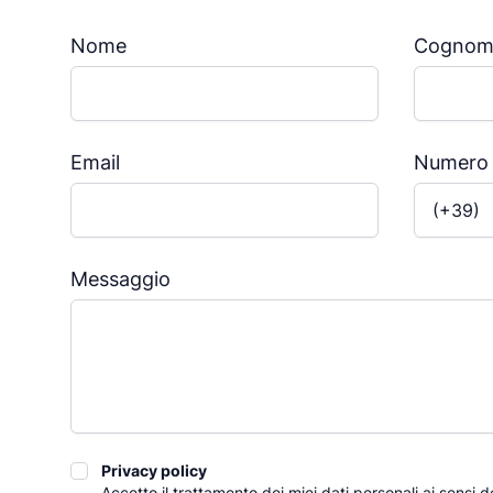
Nome
Cognom
Email
Numero 
LANG_P
Messaggio
Privacy policy
Privacy policy
Accetto il trattamento dei miei dati personali ai sensi 