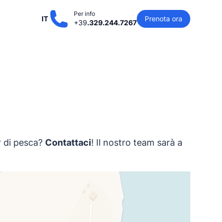
Per info
IT
Prenota ora
+39
.329.244.7267
r di pesca?
Contattaci
! Il nostro team sarà a