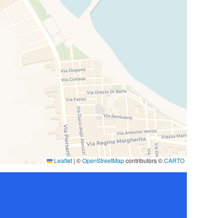
Leaflet
|
©
OpenStreetMap
contributors ©
CARTO